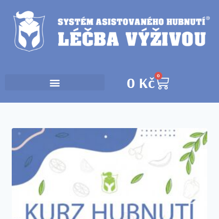
0
0
Kč