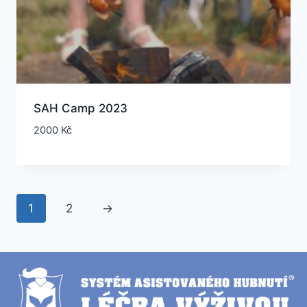
SAH Camp 2023
2000
Kč
Obchodní podmínky a Reklamační řád
1
2
→